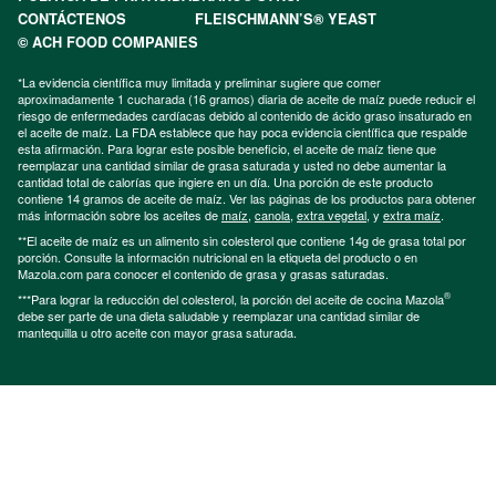
CONTÁCTENOS
FLEISCHMANN’S® YEAST
© ACH FOOD COMPANIES
*La evidencia científica muy limitada y preliminar sugiere que comer
aproximadamente 1 cucharada (16 gramos) diaria de aceite de maíz puede reducir el
riesgo de enfermedades cardíacas debido al contenido de ácido graso insaturado en
el aceite de maíz. La FDA establece que hay poca evidencia científica que respalde
esta afirmación. Para lograr este posible beneficio, el aceite de maíz tiene que
reemplazar una cantidad similar de grasa saturada y usted no debe aumentar la
cantidad total de calorías que ingiere en un día. Una porción de este producto
contiene 14 gramos de aceite de maíz. Ver las páginas de los productos para obtener
más información sobre los aceites de
maíz
,
canola
,
extra vegetal
, y
extra maíz
.
**El aceite de maíz es un alimento sin colesterol que contiene 14g de grasa total por
porción. Consulte la información nutricional en la etiqueta del producto o en
Mazola.com para conocer el contenido de grasa y grasas saturadas.
®
***Para lograr la reducción del colesterol, la porción del aceite de cocina Mazola
debe ser parte de una dieta saludable y reemplazar una cantidad similar de
mantequilla u otro aceite con mayor grasa saturada.