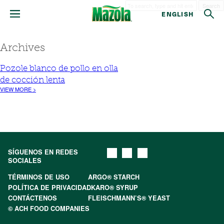
Search
ENGLISH
Archives
Pozole blanco de pollo en olla
de cocción lenta
VIEW MORE >
SÍGUENOS EN REDES
SOCIALES
TÉRMINOS DE USO
ARGO® STARCH
POLÍTICA DE PRIVACIDAD
KARO® SYRUP
CONTÁCTENOS
FLEISCHMANN’S® YEAST
© ACH FOOD COMPANIES