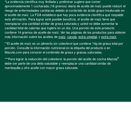
*La evidencia científica muy limitada y preliminar sugiere que comer
aproximadamente 1 cucharada (16 gramos) diaria de aceite de maíz puede reducir el
riesgo de enfermedades cardíacas debido al contenido de ácido graso insaturado en
el aceite de maíz. La FDA establece que hay poca evidencia científica que respalde
esta afirmación. Para lograr este posible beneficio, el aceite de maíz tiene que
reemplazar una cantidad similar de grasa saturada y usted no debe aumentar la
cantidad total de calorías que ingiere en un día. Una porción de este producto
contiene 14 gramos de aceite de maíz. Ver las páginas de los productos para obtener
más información sobre los aceites de
maíz
,
canola
,
extra vegetal
, y
extra maíz
.
**El aceite de maíz es un alimento sin colesterol que contiene 14g de grasa total por
porción. Consulte la información nutricional en la etiqueta del producto o en
Mazola.com para conocer el contenido de grasa y grasas saturadas.
®
***Para lograr la reducción del colesterol, la porción del aceite de cocina Mazola
debe ser parte de una dieta saludable y reemplazar una cantidad similar de
mantequilla u otro aceite con mayor grasa saturada.