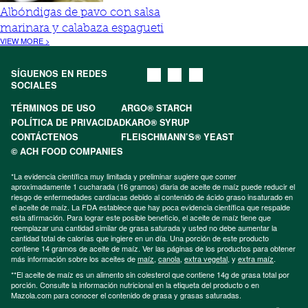
Albóndigas de pavo con salsa
marinara y calabaza espagueti
VIEW MORE >
SÍGUENOS EN REDES
SOCIALES
TÉRMINOS DE USO
ARGO® STARCH
POLÍTICA DE PRIVACIDAD
KARO® SYRUP
CONTÁCTENOS
FLEISCHMANN’S® YEAST
© ACH FOOD COMPANIES
*La evidencia científica muy limitada y preliminar sugiere que comer
aproximadamente 1 cucharada (16 gramos) diaria de aceite de maíz puede reducir el
riesgo de enfermedades cardíacas debido al contenido de ácido graso insaturado en
el aceite de maíz. La FDA establece que hay poca evidencia científica que respalde
esta afirmación. Para lograr este posible beneficio, el aceite de maíz tiene que
reemplazar una cantidad similar de grasa saturada y usted no debe aumentar la
cantidad total de calorías que ingiere en un día. Una porción de este producto
contiene 14 gramos de aceite de maíz. Ver las páginas de los productos para obtener
más información sobre los aceites de
maíz
,
canola
,
extra vegetal
, y
extra maíz
.
**El aceite de maíz es un alimento sin colesterol que contiene 14g de grasa total por
porción. Consulte la información nutricional en la etiqueta del producto o en
Mazola.com para conocer el contenido de grasa y grasas saturadas.