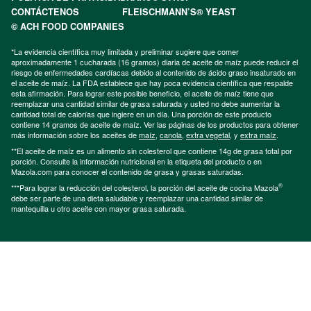
CONTÁCTENOS
FLEISCHMANN’S® YEAST
© ACH FOOD COMPANIES
*La evidencia científica muy limitada y preliminar sugiere que comer
aproximadamente 1 cucharada (16 gramos) diaria de aceite de maíz puede reducir el
riesgo de enfermedades cardíacas debido al contenido de ácido graso insaturado en
el aceite de maíz. La FDA establece que hay poca evidencia científica que respalde
esta afirmación. Para lograr este posible beneficio, el aceite de maíz tiene que
reemplazar una cantidad similar de grasa saturada y usted no debe aumentar la
cantidad total de calorías que ingiere en un día. Una porción de este producto
contiene 14 gramos de aceite de maíz. Ver las páginas de los productos para obtener
más información sobre los aceites de
maíz
,
canola
,
extra vegetal
, y
extra maíz
.
**El aceite de maíz es un alimento sin colesterol que contiene 14g de grasa total por
porción. Consulte la información nutricional en la etiqueta del producto o en
Mazola.com para conocer el contenido de grasa y grasas saturadas.
®
***Para lograr la reducción del colesterol, la porción del aceite de cocina Mazola
debe ser parte de una dieta saludable y reemplazar una cantidad similar de
mantequilla u otro aceite con mayor grasa saturada.