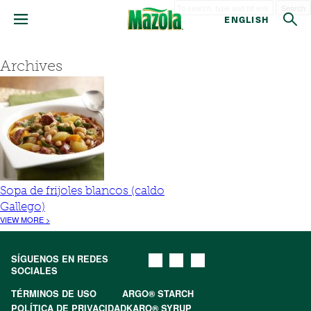
Search
ENGLISH
Archives
Sopa de frijoles blancos (caldo
Gallego)
VIEW MORE >
SÍGUENOS EN REDES
SOCIALES
TÉRMINOS DE USO
ARGO® STARCH
POLÍTICA DE PRIVACIDAD
KARO® SYRUP