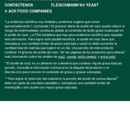
CONTÁCTENOS
FLEISCHMANN’S® YEAST
© ACH FOOD COMPANIES
*La evidencia científica muy limitada y preliminar sugiere que comer
aproximadamente 1 cucharada (16 gramos) diaria de aceite de maíz puede reducir el
riesgo de enfermedades cardíacas debido al contenido de ácido graso insaturado en
el aceite de maíz. La FDA establece que hay poca evidencia científica que respalde
esta afirmación. Para lograr este posible beneficio, el aceite de maíz tiene que
reemplazar una cantidad similar de grasa saturada y usted no debe aumentar la
cantidad total de calorías que ingiere en un día. Una porción de este producto
contiene 14 gramos de aceite de maíz. Ver las páginas de los productos para obtener
más información sobre los aceites de
maíz
,
canola
,
extra vegetal
, y
extra maíz
.
**El aceite de maíz es un alimento sin colesterol que contiene 14g de grasa total por
porción. Consulte la información nutricional en la etiqueta del producto o en
Mazola.com para conocer el contenido de grasa y grasas saturadas.
®
***Para lograr la reducción del colesterol, la porción del aceite de cocina Mazola
debe ser parte de una dieta saludable y reemplazar una cantidad similar de
mantequilla u otro aceite con mayor grasa saturada.