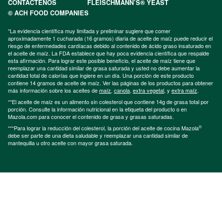
CONTÁCTENOS
FLEISCHMANN’S® YEAST
© ACH FOOD COMPANIES
*La evidencia científica muy limitada y preliminar sugiere que comer
aproximadamente 1 cucharada (16 gramos) diaria de aceite de maíz puede reducir el
riesgo de enfermedades cardíacas debido al contenido de ácido graso insaturado en
el aceite de maíz. La FDA establece que hay poca evidencia científica que respalde
esta afirmación. Para lograr este posible beneficio, el aceite de maíz tiene que
reemplazar una cantidad similar de grasa saturada y usted no debe aumentar la
cantidad total de calorías que ingiere en un día. Una porción de este producto
contiene 14 gramos de aceite de maíz. Ver las páginas de los productos para obtener
más información sobre los aceites de
maíz
,
canola
,
extra vegetal
, y
extra maíz
.
**El aceite de maíz es un alimento sin colesterol que contiene 14g de grasa total por
porción. Consulte la información nutricional en la etiqueta del producto o en
Mazola.com para conocer el contenido de grasa y grasas saturadas.
®
***Para lograr la reducción del colesterol, la porción del aceite de cocina Mazola
debe ser parte de una dieta saludable y reemplazar una cantidad similar de
mantequilla u otro aceite con mayor grasa saturada.