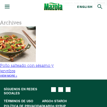
Search
ENGLISH
Archives
Pollo salteado con sésamo y
jengibre
VIEW MORE >
SÍGUENOS EN REDES
SOCIALES
TÉRMINOS DE USO
ARGO® STARCH
POLÍTICA DE PRIVACIDAD
KARO® SYRUP