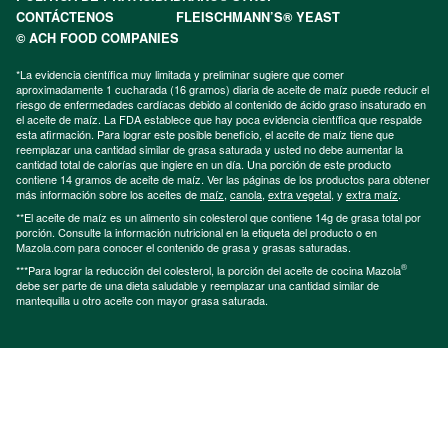
CONTÁCTENOS
FLEISCHMANN’S® YEAST
© ACH FOOD COMPANIES
*La evidencia científica muy limitada y preliminar sugiere que comer
aproximadamente 1 cucharada (16 gramos) diaria de aceite de maíz puede reducir el
riesgo de enfermedades cardíacas debido al contenido de ácido graso insaturado en
el aceite de maíz. La FDA establece que hay poca evidencia científica que respalde
esta afirmación. Para lograr este posible beneficio, el aceite de maíz tiene que
reemplazar una cantidad similar de grasa saturada y usted no debe aumentar la
cantidad total de calorías que ingiere en un día. Una porción de este producto
contiene 14 gramos de aceite de maíz. Ver las páginas de los productos para obtener
más información sobre los aceites de
maíz
,
canola
,
extra vegetal
, y
extra maíz
.
**El aceite de maíz es un alimento sin colesterol que contiene 14g de grasa total por
porción. Consulte la información nutricional en la etiqueta del producto o en
Mazola.com para conocer el contenido de grasa y grasas saturadas.
®
***Para lograr la reducción del colesterol, la porción del aceite de cocina Mazola
debe ser parte de una dieta saludable y reemplazar una cantidad similar de
mantequilla u otro aceite con mayor grasa saturada.