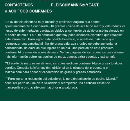
CONTÁCTENOS
FLEISCHMANN’S® YEAST
© ACH FOOD COMPANIES
*La evidencia científica muy limitada y preliminar sugiere que comer
aproximadamente 1 cucharada (16 gramos) diaria de aceite de maíz puede reducir el
riesgo de enfermedades cardíacas debido al contenido de ácido graso insaturado en
el aceite de maíz. La FDA establece que hay poca evidencia científica que respalde
esta afirmación. Para lograr este posible beneficio, el aceite de maíz tiene que
reemplazar una cantidad similar de grasa saturada y usted no debe aumentar la
cantidad total de calorías que ingiere en un día. Una porción de este producto
contiene 14 gramos de aceite de maíz. Ver las páginas de los productos para obtener
más información sobre los aceites de
maíz
,
canola
,
extra vegetal
, y
extra maíz
.
**El aceite de maíz es un alimento sin colesterol que contiene 14g de grasa total por
porción. Consulte la información nutricional en la etiqueta del producto o en
Mazola.com para conocer el contenido de grasa y grasas saturadas.
®
***Para lograr la reducción del colesterol, la porción del aceite de cocina Mazola
debe ser parte de una dieta saludable y reemplazar una cantidad similar de
mantequilla u otro aceite con mayor grasa saturada.