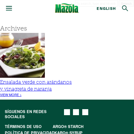
Search
ENGLISH
Archives
Ensalada verde con arándanos
y vinagreta de naranja
VIEW MORE >
SÍGUENOS EN REDES
SOCIALES
TÉRMINOS DE USO
ARGO® STARCH
POLÍTICA DE PRIVACIDAD
KARO® SYRUP