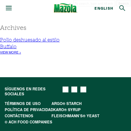
Search
ENGLISH
Archives
Pollo deshuesado al estilo
Buffalo
VIEW MORE >
SÍGUENOS EN REDES
SOCIALES
TÉRMINOS DE USO
ARGO® STARCH
POLÍTICA DE PRIVACIDAD
KARO® SYRUP
CONTÁCTENOS
FLEISCHMANN’S® YEAST
© ACH FOOD COMPANIES