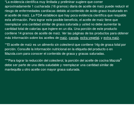
*La evidencia científica muy limitada y preliminar sugiere que comer
aproximadamente 1 cucharada (16 gramos) diaria de aceite de maíz puede reducir el
riesgo de enfermedades cardíacas debido al contenido de ácido graso insaturado en
el aceite de maíz. La FDA establece que hay poca evidencia científica que respalde
esta afirmación. Para lograr este posible beneficio, el aceite de maíz tiene que
reemplazar una cantidad similar de grasa saturada y usted no debe aumentar la
cantidad total de calorías que ingiere en un día. Una porción de este producto
contiene 14 gramos de aceite de maíz. Ver las páginas de los productos para obtener
más información sobre los aceites de
maíz
,
canola
,
extra vegetal
, y
extra maíz
.
**El aceite de maíz es un alimento sin colesterol que contiene 14g de grasa total por
porción. Consulte la información nutricional en la etiqueta del producto o en
Mazola.com para conocer el contenido de grasa y grasas saturadas.
®
***Para lograr la reducción del colesterol, la porción del aceite de cocina Mazola
debe ser parte de una dieta saludable y reemplazar una cantidad similar de
mantequilla u otro aceite con mayor grasa saturada.