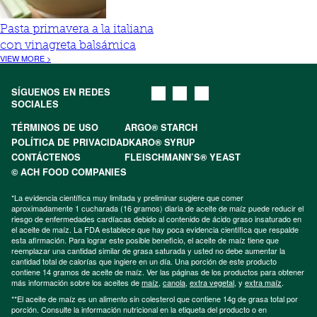
Pasta primavera a la italiana
con vinagreta balsámica
VIEW MORE >
SÍGUENOS EN REDES
SOCIALES
TÉRMINOS DE USO
ARGO® STARCH
POLÍTICA DE PRIVACIDAD
KARO® SYRUP
CONTÁCTENOS
FLEISCHMANN’S® YEAST
© ACH FOOD COMPANIES
*La evidencia científica muy limitada y preliminar sugiere que comer
aproximadamente 1 cucharada (16 gramos) diaria de aceite de maíz puede reducir el
riesgo de enfermedades cardíacas debido al contenido de ácido graso insaturado en
el aceite de maíz. La FDA establece que hay poca evidencia científica que respalde
esta afirmación. Para lograr este posible beneficio, el aceite de maíz tiene que
reemplazar una cantidad similar de grasa saturada y usted no debe aumentar la
cantidad total de calorías que ingiere en un día. Una porción de este producto
contiene 14 gramos de aceite de maíz. Ver las páginas de los productos para obtener
más información sobre los aceites de
maíz
,
canola
,
extra vegetal
, y
extra maíz
.
**El aceite de maíz es un alimento sin colesterol que contiene 14g de grasa total por
porción. Consulte la información nutricional en la etiqueta del producto o en