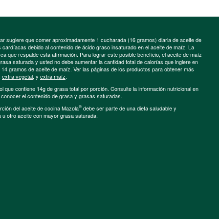
minar sugiere que comer aproximadamente 1 cucharada (16 gramos) diaria de aceite de
cardíacas debido al contenido de ácido graso insaturado en el aceite de maíz. La
a que respalde esta afirmación. Para lograr este posible beneficio, el aceite de maíz
grasa saturada y usted no debe aumentar la cantidad total de calorías que ingiere en
e 14 gramos de aceite de maíz. Ver las páginas de los productos para obtener más
,
extra vegetal
, y
extra maíz
.
ol que contiene 14g de grasa total por porción. Consulte la información nutricional en
a conocer el contenido de grasa y grasas saturadas.
®
porción del aceite de cocina Mazola
debe ser parte de una dieta saludable y
a u otro aceite con mayor grasa saturada.