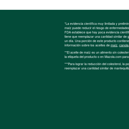
*La evidencia científica muy limitada y preli
maíz puede reducir el riesgo de enfermedades 
FDA establece que hay poca evidencia científic
tiene que reemplazar una cantidad similar de 
un día. Una porción de este producto contien
información sobre los aceites de
maíz
,
canola
**El aceite de maíz es un alimento sin colester
la etiqueta del producto o en Mazola.com par
***Para lograr la reducción del colesterol, la 
reemplazar una cantidad similar de mantequill