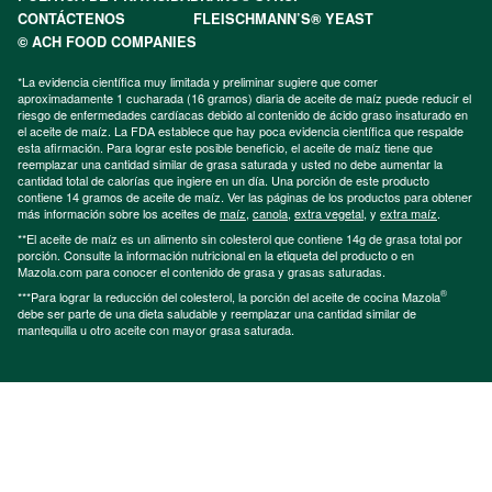
CONTÁCTENOS
FLEISCHMANN’S® YEAST
© ACH FOOD COMPANIES
*La evidencia científica muy limitada y preliminar sugiere que comer
aproximadamente 1 cucharada (16 gramos) diaria de aceite de maíz puede reducir el
riesgo de enfermedades cardíacas debido al contenido de ácido graso insaturado en
el aceite de maíz. La FDA establece que hay poca evidencia científica que respalde
esta afirmación. Para lograr este posible beneficio, el aceite de maíz tiene que
reemplazar una cantidad similar de grasa saturada y usted no debe aumentar la
cantidad total de calorías que ingiere en un día. Una porción de este producto
contiene 14 gramos de aceite de maíz. Ver las páginas de los productos para obtener
más información sobre los aceites de
maíz
,
canola
,
extra vegetal
, y
extra maíz
.
**El aceite de maíz es un alimento sin colesterol que contiene 14g de grasa total por
porción. Consulte la información nutricional en la etiqueta del producto o en
Mazola.com para conocer el contenido de grasa y grasas saturadas.
®
***Para lograr la reducción del colesterol, la porción del aceite de cocina Mazola
debe ser parte de una dieta saludable y reemplazar una cantidad similar de
mantequilla u otro aceite con mayor grasa saturada.