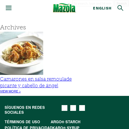
Search
ENGLISH
Archives
Camarones en salsa remoulade
picante y cabello de ángel
VIEW MORE >
SÍGUENOS EN REDES
SOCIALES
TÉRMINOS DE USO
ARGO® STARCH
POLÍTICA DE PRIVACIDAD
KARO® SYRUP