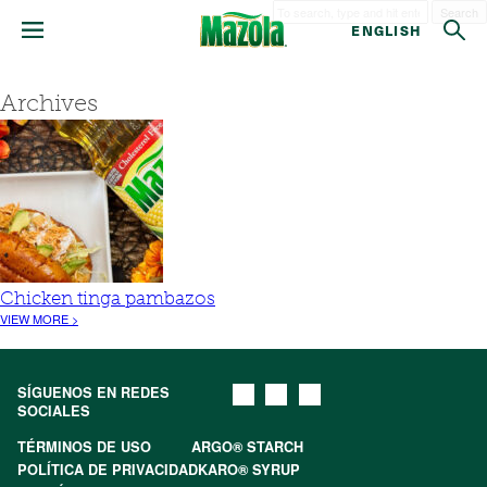
Search
ENGLISH
Archives
Chicken tinga pambazos
VIEW MORE >
SÍGUENOS EN REDES
SOCIALES
TÉRMINOS DE USO
ARGO® STARCH
POLÍTICA DE PRIVACIDAD
KARO® SYRUP