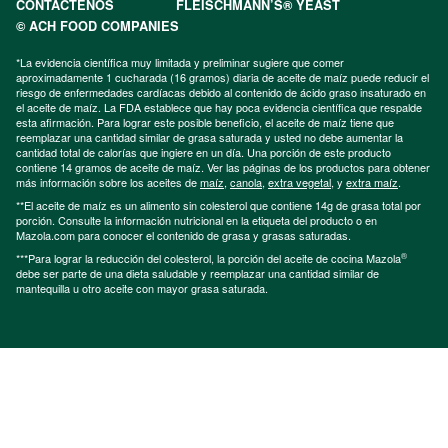
CONTÁCTENOS
FLEISCHMANN’S® YEAST
© ACH FOOD COMPANIES
*La evidencia científica muy limitada y preliminar sugiere que comer
aproximadamente 1 cucharada (16 gramos) diaria de aceite de maíz puede reducir el
riesgo de enfermedades cardíacas debido al contenido de ácido graso insaturado en
el aceite de maíz. La FDA establece que hay poca evidencia científica que respalde
esta afirmación. Para lograr este posible beneficio, el aceite de maíz tiene que
reemplazar una cantidad similar de grasa saturada y usted no debe aumentar la
cantidad total de calorías que ingiere en un día. Una porción de este producto
contiene 14 gramos de aceite de maíz. Ver las páginas de los productos para obtener
más información sobre los aceites de
maíz
,
canola
,
extra vegetal
, y
extra maíz
.
**El aceite de maíz es un alimento sin colesterol que contiene 14g de grasa total por
porción. Consulte la información nutricional en la etiqueta del producto o en
Mazola.com para conocer el contenido de grasa y grasas saturadas.
®
***Para lograr la reducción del colesterol, la porción del aceite de cocina Mazola
debe ser parte de una dieta saludable y reemplazar una cantidad similar de
mantequilla u otro aceite con mayor grasa saturada.