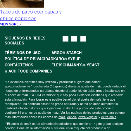
Tacos de pavo con papas y
chiles poblanos
VIEW MORE >
SÍGUENOS EN REDES
SOCIALES
TÉRMINOS DE USO
ARGO® STARCH
POLÍTICA DE PRIVACIDAD
KARO® SYRUP
CONTÁCTENOS
FLEISCHMANN’S® YEAST
© ACH FOOD COMPANIES
*La evidencia científica muy limitada y preliminar sugiere que comer
aproximadamente 1 cucharada (16 gramos) diaria de aceite de maíz puede reducir el
riesgo de enfermedades cardíacas debido al contenido de ácido graso insaturado en
el aceite de maíz. La FDA establece que hay poca evidencia científica que respalde
esta afirmación. Para lograr este posible beneficio, el aceite de maíz tiene que
reemplazar una cantidad similar de grasa saturada y usted no debe aumentar la
cantidad total de calorías que ingiere en un día. Una porción de este producto
contiene 14 gramos de aceite de maíz. Ver las páginas de los productos para obtener
más información sobre los aceites de
maíz
,
canola
,
extra vegetal
, y
extra maíz
.
**El aceite de maíz es un alimento sin colesterol que contiene 14g de grasa total por
porción. Consulte la información nutricional en la etiqueta del producto o en