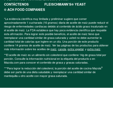
CONTÁCTENOS
FLEISCHMANN’S® YEAST
© ACH FOOD COMPANIES
*La evidencia científica muy limitada y preliminar sugiere que comer
aproximadamente 1 cucharada (16 gramos) diaria de aceite de maíz puede reducir el
riesgo de enfermedades cardíacas debido al contenido de ácido graso insaturado en
el aceite de maíz. La FDA establece que hay poca evidencia científica que respalde
esta afirmación. Para lograr este posible beneficio, el aceite de maíz tiene que
reemplazar una cantidad similar de grasa saturada y usted no debe aumentar la
cantidad total de calorías que ingiere en un día. Una porción de este producto
contiene 14 gramos de aceite de maíz. Ver las páginas de los productos para obtener
más información sobre los aceites de
maíz
,
canola
,
extra vegetal
, y
extra maíz
.
**El aceite de maíz es un alimento sin colesterol que contiene 14g de grasa total por
porción. Consulte la información nutricional en la etiqueta del producto o en
Mazola.com para conocer el contenido de grasa y grasas saturadas.
®
***Para lograr la reducción del colesterol, la porción del aceite de cocina Mazola
debe ser parte de una dieta saludable y reemplazar una cantidad similar de
mantequilla u otro aceite con mayor grasa saturada.