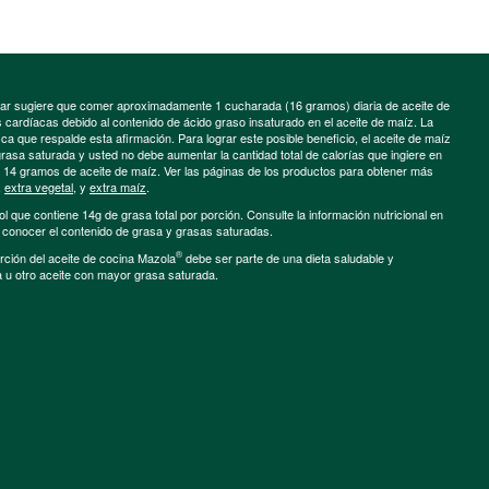
minar sugiere que comer aproximadamente 1 cucharada (16 gramos) diaria de aceite de
cardíacas debido al contenido de ácido graso insaturado en el aceite de maíz. La
a que respalde esta afirmación. Para lograr este posible beneficio, el aceite de maíz
grasa saturada y usted no debe aumentar la cantidad total de calorías que ingiere en
e 14 gramos de aceite de maíz. Ver las páginas de los productos para obtener más
,
extra vegetal
, y
extra maíz
.
ol que contiene 14g de grasa total por porción. Consulte la información nutricional en
a conocer el contenido de grasa y grasas saturadas.
®
porción del aceite de cocina Mazola
debe ser parte de una dieta saludable y
a u otro aceite con mayor grasa saturada.