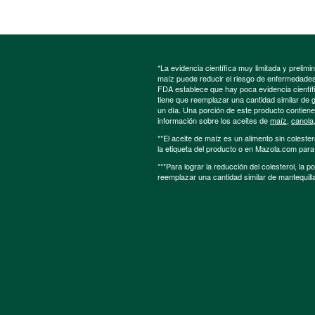
*La evidencia científica muy limitada y preli
maíz puede reducir el riesgo de enfermedades 
FDA establece que hay poca evidencia científic
tiene que reemplazar una cantidad similar de 
un día. Una porción de este producto contien
información sobre los aceites de
maíz
,
canola
**El aceite de maíz es un alimento sin colester
la etiqueta del producto o en Mazola.com par
***Para lograr la reducción del colesterol, la 
reemplazar una cantidad similar de mantequill