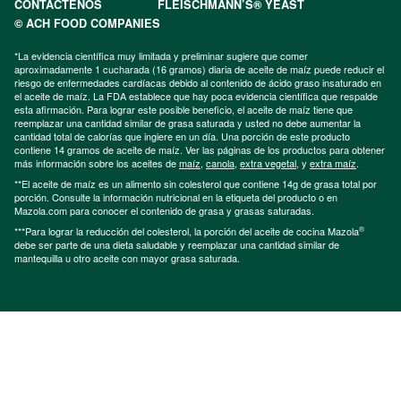
CONTÁCTENOS
FLEISCHMANN’S® YEAST
© ACH FOOD COMPANIES
*La evidencia científica muy limitada y preliminar sugiere que comer
aproximadamente 1 cucharada (16 gramos) diaria de aceite de maíz puede reducir el
riesgo de enfermedades cardíacas debido al contenido de ácido graso insaturado en
el aceite de maíz. La FDA establece que hay poca evidencia científica que respalde
esta afirmación. Para lograr este posible beneficio, el aceite de maíz tiene que
reemplazar una cantidad similar de grasa saturada y usted no debe aumentar la
cantidad total de calorías que ingiere en un día. Una porción de este producto
contiene 14 gramos de aceite de maíz. Ver las páginas de los productos para obtener
más información sobre los aceites de
maíz
,
canola
,
extra vegetal
, y
extra maíz
.
**El aceite de maíz es un alimento sin colesterol que contiene 14g de grasa total por
porción. Consulte la información nutricional en la etiqueta del producto o en
Mazola.com para conocer el contenido de grasa y grasas saturadas.
®
***Para lograr la reducción del colesterol, la porción del aceite de cocina Mazola
debe ser parte de una dieta saludable y reemplazar una cantidad similar de
mantequilla u otro aceite con mayor grasa saturada.