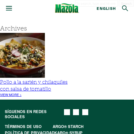
Search
ENGLISH
Archives
Pollo a la sartén y chilaquiles
con salsa de tomatillo
VIEW MORE >
SÍGUENOS EN REDES
SOCIALES
TÉRMINOS DE USO
ARGO® STARCH
POLÍTICA DE PRIVACIDAD
KARO® SYRUP