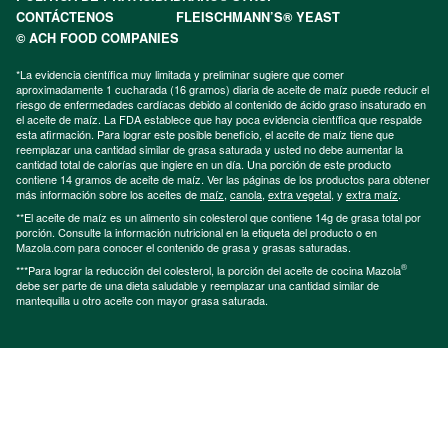
CONTÁCTENOS
FLEISCHMANN’S® YEAST
© ACH FOOD COMPANIES
*La evidencia científica muy limitada y preliminar sugiere que comer
aproximadamente 1 cucharada (16 gramos) diaria de aceite de maíz puede reducir el
riesgo de enfermedades cardíacas debido al contenido de ácido graso insaturado en
el aceite de maíz. La FDA establece que hay poca evidencia científica que respalde
esta afirmación. Para lograr este posible beneficio, el aceite de maíz tiene que
reemplazar una cantidad similar de grasa saturada y usted no debe aumentar la
cantidad total de calorías que ingiere en un día. Una porción de este producto
contiene 14 gramos de aceite de maíz. Ver las páginas de los productos para obtener
más información sobre los aceites de
maíz
,
canola
,
extra vegetal
, y
extra maíz
.
**El aceite de maíz es un alimento sin colesterol que contiene 14g de grasa total por
porción. Consulte la información nutricional en la etiqueta del producto o en
Mazola.com para conocer el contenido de grasa y grasas saturadas.
®
***Para lograr la reducción del colesterol, la porción del aceite de cocina Mazola
debe ser parte de una dieta saludable y reemplazar una cantidad similar de
mantequilla u otro aceite con mayor grasa saturada.