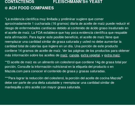
CONTÁCTENOS
FLEISCHMANN’S® YEAST
© ACH FOOD COMPANIES
*La evidencia científica muy limitada y preliminar sugiere que comer
aproximadamente 1 cucharada (16 gramos) diaria de aceite de maíz puede reducir el
riesgo de enfermedades cardíacas debido al contenido de ácido graso insaturado en
el aceite de maíz. La FDA establece que hay poca evidencia científica que respalde
esta afirmación. Para lograr este posible beneficio, el aceite de maíz tiene que
reemplazar una cantidad similar de grasa saturada y usted no debe aumentar la
cantidad total de calorías que ingiere en un día. Una porción de este producto
contiene 14 gramos de aceite de maíz. Ver las páginas de los productos para obtener
más información sobre los aceites de
maíz
,
canola
,
extra vegetal
, y
extra maíz
.
**El aceite de maíz es un alimento sin colesterol que contiene 14g de grasa total por
porción. Consulte la información nutricional en la etiqueta del producto o en
Mazola.com para conocer el contenido de grasa y grasas saturadas.
®
***Para lograr la reducción del colesterol, la porción del aceite de cocina Mazola
debe ser parte de una dieta saludable y reemplazar una cantidad similar de
mantequilla u otro aceite con mayor grasa saturada.