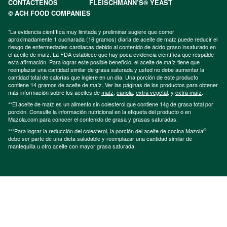
CONTÁCTENOS
FLEISCHMANN’S® YEAST
© ACH FOOD COMPANIES
*La evidencia científica muy limitada y preliminar sugiere que comer
aproximadamente 1 cucharada (16 gramos) diaria de aceite de maíz puede reducir el
riesgo de enfermedades cardíacas debido al contenido de ácido graso insaturado en
el aceite de maíz. La FDA establece que hay poca evidencia científica que respalde
esta afirmación. Para lograr este posible beneficio, el aceite de maíz tiene que
reemplazar una cantidad similar de grasa saturada y usted no debe aumentar la
cantidad total de calorías que ingiere en un día. Una porción de este producto
contiene 14 gramos de aceite de maíz. Ver las páginas de los productos para obtener
más información sobre los aceites de
maíz
,
canola
,
extra vegetal
, y
extra maíz
.
**El aceite de maíz es un alimento sin colesterol que contiene 14g de grasa total por
porción. Consulte la información nutricional en la etiqueta del producto o en
Mazola.com para conocer el contenido de grasa y grasas saturadas.
®
***Para lograr la reducción del colesterol, la porción del aceite de cocina Mazola
debe ser parte de una dieta saludable y reemplazar una cantidad similar de
mantequilla u otro aceite con mayor grasa saturada.