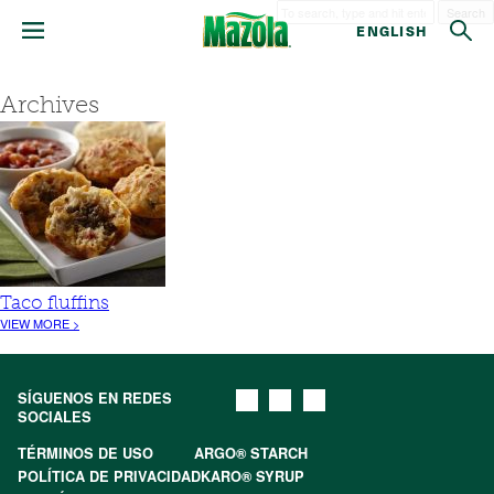
Search
ENGLISH
Archives
Taco fluffins
VIEW MORE >
SÍGUENOS EN REDES
SOCIALES
TÉRMINOS DE USO
ARGO® STARCH
POLÍTICA DE PRIVACIDAD
KARO® SYRUP