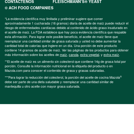
CONTÁCTENOS
FLEISCHMANN’S® YEAST
© ACH FOOD COMPANIES
*La evidencia científica muy limitada y preliminar sugiere que comer
aproximadamente 1 cucharada (16 gramos) diaria de aceite de maíz puede reducir el
riesgo de enfermedades cardíacas debido al contenido de ácido graso insaturado en
el aceite de maíz. La FDA establece que hay poca evidencia científica que respalde
esta afirmación. Para lograr este posible beneficio, el aceite de maíz tiene que
reemplazar una cantidad similar de grasa saturada y usted no debe aumentar la
cantidad total de calorías que ingiere en un día. Una porción de este producto
contiene 14 gramos de aceite de maíz. Ver las páginas de los productos para obtener
más información sobre los aceites de
maíz
,
canola
,
extra vegetal
, y
extra maíz
.
**El aceite de maíz es un alimento sin colesterol que contiene 14g de grasa total por
porción. Consulte la información nutricional en la etiqueta del producto o en
Mazola.com para conocer el contenido de grasa y grasas saturadas.
®
***Para lograr la reducción del colesterol, la porción del aceite de cocina Mazola
debe ser parte de una dieta saludable y reemplazar una cantidad similar de
mantequilla u otro aceite con mayor grasa saturada.