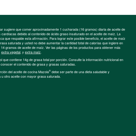
minar sugiere que comer aproximadamente 1 cucharada (16 gramos) diaria de aceite de
cardíacas debido al contenido de ácido graso insaturado en el aceite de maíz. La
a que respalde esta afirmación. Para lograr este posible beneficio, el aceite de maíz
grasa saturada y usted no debe aumentar la cantidad total de calorías que ingiere en
e 14 gramos de aceite de maíz. Ver las páginas de los productos para obtener más
,
extra vegetal
, y
extra maíz
.
ol que contiene 14g de grasa total por porción. Consulte la información nutricional en
a conocer el contenido de grasa y grasas saturadas.
®
porción del aceite de cocina Mazola
debe ser parte de una dieta saludable y
a u otro aceite con mayor grasa saturada.