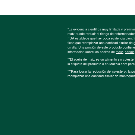
*La evidencia científica muy limitada y preli
maíz puede reducir el riesgo de enfermedades 
FDA establece que hay poca evidencia científic
tiene que reemplazar una cantidad similar de 
un día. Una porción de este producto contien
información sobre los aceites de
maíz
,
canola
**El aceite de maíz es un alimento sin colester
la etiqueta del producto o en Mazola.com par
***Para lograr la reducción del colesterol, la 
reemplazar una cantidad similar de mantequill