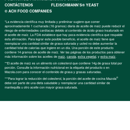
CONTÁCTENOS
FLEISCHMANN’S® YEAST
© ACH FOOD COMPANIES
*La evidencia científica muy limitada y preliminar sugiere que comer
aproximadamente 1 cucharada (16 gramos) diaria de aceite de maíz puede reducir el
riesgo de enfermedades cardíacas debido al contenido de ácido graso insaturado en
el aceite de maíz. La FDA establece que hay poca evidencia científica que respalde
esta afirmación. Para lograr este posible beneficio, el aceite de maíz tiene que
reemplazar una cantidad similar de grasa saturada y usted no debe aumentar la
cantidad total de calorías que ingiere en un día. Una porción de este producto
contiene 14 gramos de aceite de maíz. Ver las páginas de los productos para obtener
más información sobre los aceites de
maíz
,
canola
,
extra vegetal
, y
extra maíz
.
**El aceite de maíz es un alimento sin colesterol que contiene 14g de grasa total por
porción. Consulte la información nutricional en la etiqueta del producto o en
Mazola.com para conocer el contenido de grasa y grasas saturadas.
®
***Para lograr la reducción del colesterol, la porción del aceite de cocina Mazola
debe ser parte de una dieta saludable y reemplazar una cantidad similar de
mantequilla u otro aceite con mayor grasa saturada.