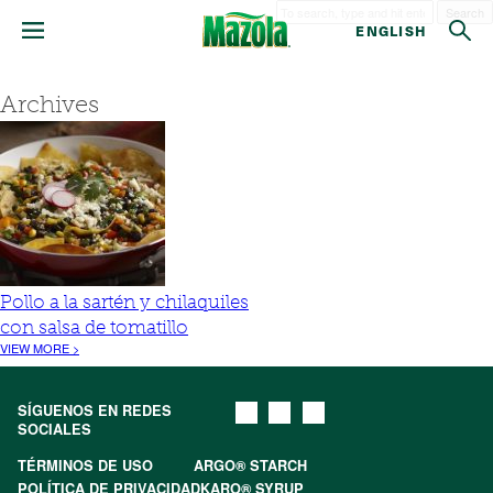
Search
ENGLISH
Archives
Pollo a la sartén y chilaquiles
con salsa de tomatillo
VIEW MORE >
SÍGUENOS EN REDES
SOCIALES
TÉRMINOS DE USO
ARGO® STARCH
POLÍTICA DE PRIVACIDAD
KARO® SYRUP