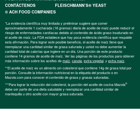
CONTÁCTENOS
FLEISCHMANN’S® YEAST
© ACH FOOD COMPANIES
*La evidencia científica muy limitada y preliminar sugiere que comer
aproximadamente 1 cucharada (16 gramos) diaria de aceite de maíz puede reducir el
riesgo de enfermedades cardíacas debido al contenido de ácido graso insaturado en
el aceite de maíz. La FDA establece que hay poca evidencia científica que respalde
esta afirmación. Para lograr este posible beneficio, el aceite de maíz tiene que
reemplazar una cantidad similar de grasa saturada y usted no debe aumentar la
cantidad total de calorías que ingiere en un día. Una porción de este producto
contiene 14 gramos de aceite de maíz. Ver las páginas de los productos para obtener
más información sobre los aceites de
maíz
,
canola
,
extra vegetal
, y
extra maíz
.
**El aceite de maíz es un alimento sin colesterol que contiene 14g de grasa total por
porción. Consulte la información nutricional en la etiqueta del producto o en
Mazola.com para conocer el contenido de grasa y grasas saturadas.
®
***Para lograr la reducción del colesterol, la porción del aceite de cocina Mazola
debe ser parte de una dieta saludable y reemplazar una cantidad similar de
mantequilla u otro aceite con mayor grasa saturada.