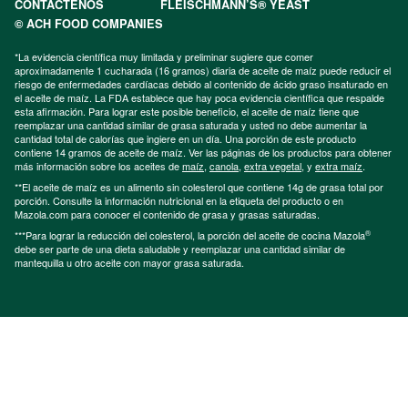
CONTÁCTENOS
FLEISCHMANN’S® YEAST
© ACH FOOD COMPANIES
*La evidencia científica muy limitada y preliminar sugiere que comer
aproximadamente 1 cucharada (16 gramos) diaria de aceite de maíz puede reducir el
riesgo de enfermedades cardíacas debido al contenido de ácido graso insaturado en
el aceite de maíz. La FDA establece que hay poca evidencia científica que respalde
esta afirmación. Para lograr este posible beneficio, el aceite de maíz tiene que
reemplazar una cantidad similar de grasa saturada y usted no debe aumentar la
cantidad total de calorías que ingiere en un día. Una porción de este producto
contiene 14 gramos de aceite de maíz. Ver las páginas de los productos para obtener
más información sobre los aceites de
maíz
,
canola
,
extra vegetal
, y
extra maíz
.
**El aceite de maíz es un alimento sin colesterol que contiene 14g de grasa total por
porción. Consulte la información nutricional en la etiqueta del producto o en
Mazola.com para conocer el contenido de grasa y grasas saturadas.
®
***Para lograr la reducción del colesterol, la porción del aceite de cocina Mazola
debe ser parte de una dieta saludable y reemplazar una cantidad similar de
mantequilla u otro aceite con mayor grasa saturada.