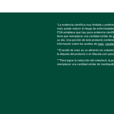
*La evidencia científica muy limitada y preli
maíz puede reducir el riesgo de enfermedades 
FDA establece que hay poca evidencia científic
tiene que reemplazar una cantidad similar de 
un día. Una porción de este producto contien
información sobre los aceites de
maíz
,
canola
**El aceite de maíz es un alimento sin colester
la etiqueta del producto o en Mazola.com par
***Para lograr la reducción del colesterol, la 
reemplazar una cantidad similar de mantequill