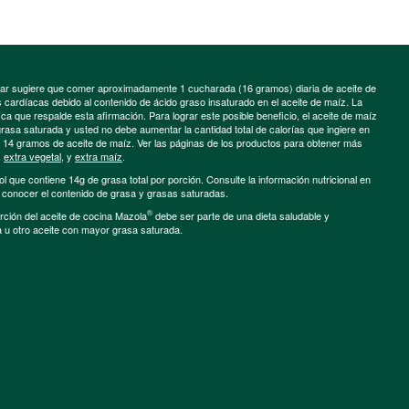
minar sugiere que comer aproximadamente 1 cucharada (16 gramos) diaria de aceite de
cardíacas debido al contenido de ácido graso insaturado en el aceite de maíz. La
a que respalde esta afirmación. Para lograr este posible beneficio, el aceite de maíz
grasa saturada y usted no debe aumentar la cantidad total de calorías que ingiere en
e 14 gramos de aceite de maíz. Ver las páginas de los productos para obtener más
,
extra vegetal
, y
extra maíz
.
ol que contiene 14g de grasa total por porción. Consulte la información nutricional en
a conocer el contenido de grasa y grasas saturadas.
®
porción del aceite de cocina Mazola
debe ser parte de una dieta saludable y
a u otro aceite con mayor grasa saturada.