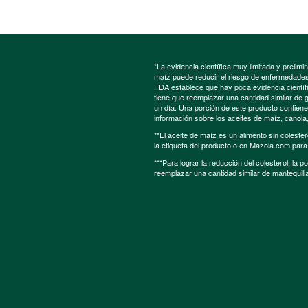
*La evidencia científica muy limitada y preli
maíz puede reducir el riesgo de enfermedades 
FDA establece que hay poca evidencia científic
tiene que reemplazar una cantidad similar de 
un día. Una porción de este producto contien
información sobre los aceites de
maíz
,
canola
**El aceite de maíz es un alimento sin colester
la etiqueta del producto o en Mazola.com par
***Para lograr la reducción del colesterol, la 
reemplazar una cantidad similar de mantequill