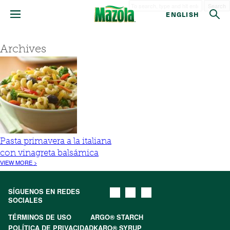
Search
ENGLISH
Archives
Pasta primavera a la italiana
con vinagreta balsámica
VIEW MORE >
SÍGUENOS EN REDES
SOCIALES
TÉRMINOS DE USO
ARGO® STARCH
POLÍTICA DE PRIVACIDAD
KARO® SYRUP