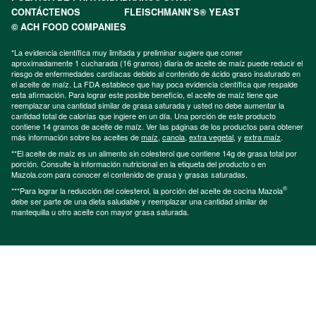
CONTÁCTENOS
FLEISCHMANN’S® YEAST
© ACH FOOD COMPANIES
*La evidencia científica muy limitada y preliminar sugiere que comer
aproximadamente 1 cucharada (16 gramos) diaria de aceite de maíz puede reducir el
riesgo de enfermedades cardíacas debido al contenido de ácido graso insaturado en
el aceite de maíz. La FDA establece que hay poca evidencia científica que respalde
esta afirmación. Para lograr este posible beneficio, el aceite de maíz tiene que
reemplazar una cantidad similar de grasa saturada y usted no debe aumentar la
cantidad total de calorías que ingiere en un día. Una porción de este producto
contiene 14 gramos de aceite de maíz. Ver las páginas de los productos para obtener
más información sobre los aceites de
maíz
,
canola
,
extra vegetal
, y
extra maíz
.
**El aceite de maíz es un alimento sin colesterol que contiene 14g de grasa total por
porción. Consulte la información nutricional en la etiqueta del producto o en
Mazola.com para conocer el contenido de grasa y grasas saturadas.
®
***Para lograr la reducción del colesterol, la porción del aceite de cocina Mazola
debe ser parte de una dieta saludable y reemplazar una cantidad similar de
mantequilla u otro aceite con mayor grasa saturada.