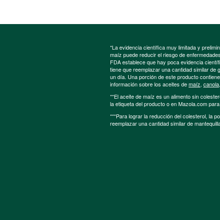
*La evidencia científica muy limitada y preli
maíz puede reducir el riesgo de enfermedades 
FDA establece que hay poca evidencia científic
tiene que reemplazar una cantidad similar de 
un día. Una porción de este producto contien
información sobre los aceites de
maíz
,
canola
**El aceite de maíz es un alimento sin colester
la etiqueta del producto o en Mazola.com par
***Para lograr la reducción del colesterol, la 
reemplazar una cantidad similar de mantequill