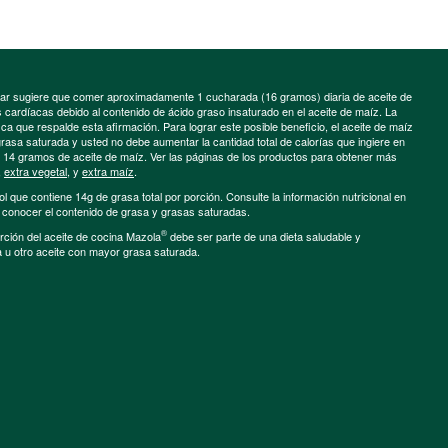
minar sugiere que comer aproximadamente 1 cucharada (16 gramos) diaria de aceite de
cardíacas debido al contenido de ácido graso insaturado en el aceite de maíz. La
a que respalde esta afirmación. Para lograr este posible beneficio, el aceite de maíz
grasa saturada y usted no debe aumentar la cantidad total de calorías que ingiere en
e 14 gramos de aceite de maíz. Ver las páginas de los productos para obtener más
,
extra vegetal
, y
extra maíz
.
ol que contiene 14g de grasa total por porción. Consulte la información nutricional en
a conocer el contenido de grasa y grasas saturadas.
®
porción del aceite de cocina Mazola
debe ser parte de una dieta saludable y
a u otro aceite con mayor grasa saturada.