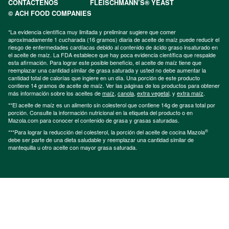
CONTÁCTENOS
FLEISCHMANN’S® YEAST
© ACH FOOD COMPANIES
*La evidencia científica muy limitada y preliminar sugiere que comer
aproximadamente 1 cucharada (16 gramos) diaria de aceite de maíz puede reducir el
riesgo de enfermedades cardíacas debido al contenido de ácido graso insaturado en
el aceite de maíz. La FDA establece que hay poca evidencia científica que respalde
esta afirmación. Para lograr este posible beneficio, el aceite de maíz tiene que
reemplazar una cantidad similar de grasa saturada y usted no debe aumentar la
cantidad total de calorías que ingiere en un día. Una porción de este producto
contiene 14 gramos de aceite de maíz. Ver las páginas de los productos para obtener
más información sobre los aceites de
maíz
,
canola
,
extra vegetal
, y
extra maíz
.
**El aceite de maíz es un alimento sin colesterol que contiene 14g de grasa total por
porción. Consulte la información nutricional en la etiqueta del producto o en
Mazola.com para conocer el contenido de grasa y grasas saturadas.
®
***Para lograr la reducción del colesterol, la porción del aceite de cocina Mazola
debe ser parte de una dieta saludable y reemplazar una cantidad similar de
mantequilla u otro aceite con mayor grasa saturada.