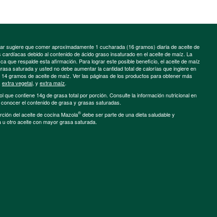
minar sugiere que comer aproximadamente 1 cucharada (16 gramos) diaria de aceite de
cardíacas debido al contenido de ácido graso insaturado en el aceite de maíz. La
a que respalde esta afirmación. Para lograr este posible beneficio, el aceite de maíz
grasa saturada y usted no debe aumentar la cantidad total de calorías que ingiere en
e 14 gramos de aceite de maíz. Ver las páginas de los productos para obtener más
,
extra vegetal
, y
extra maíz
.
ol que contiene 14g de grasa total por porción. Consulte la información nutricional en
a conocer el contenido de grasa y grasas saturadas.
®
porción del aceite de cocina Mazola
debe ser parte de una dieta saludable y
a u otro aceite con mayor grasa saturada.