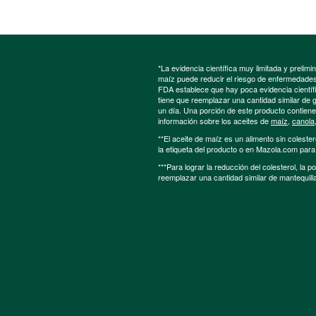
*La evidencia científica muy limitada y preli
maíz puede reducir el riesgo de enfermedades 
FDA establece que hay poca evidencia científic
tiene que reemplazar una cantidad similar de 
un día. Una porción de este producto contien
información sobre los aceites de
maíz
,
canola
**El aceite de maíz es un alimento sin colester
la etiqueta del producto o en Mazola.com par
***Para lograr la reducción del colesterol, la 
reemplazar una cantidad similar de mantequill