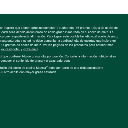
minar sugiere que comer aproximadamente 1 cucharada (16 gramos) diaria de aceite de
cardíacas debido al contenido de ácido graso insaturado en el aceite de maíz. La
a que respalde esta afirmación. Para lograr este posible beneficio, el aceite de maíz
grasa saturada y usted no debe aumentar la cantidad total de calorías que ingiere en
e 14 gramos de aceite de maíz. Ver las páginas de los productos para obtener más
,
extra vegetal
, y
extra maíz
.
ol que contiene 14g de grasa total por porción. Consulte la información nutricional en
a conocer el contenido de grasa y grasas saturadas.
®
porción del aceite de cocina Mazola
debe ser parte de una dieta saludable y
a u otro aceite con mayor grasa saturada.