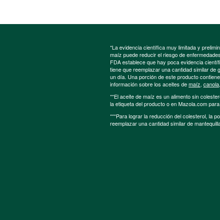
*La evidencia científica muy limitada y preli
maíz puede reducir el riesgo de enfermedades 
FDA establece que hay poca evidencia científic
tiene que reemplazar una cantidad similar de 
un día. Una porción de este producto contien
información sobre los aceites de
maíz
,
canola
**El aceite de maíz es un alimento sin colester
la etiqueta del producto o en Mazola.com par
***Para lograr la reducción del colesterol, la 
reemplazar una cantidad similar de mantequill