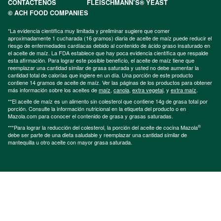
CONTÁCTENOS
FLEISCHMANN’S® YEAST
© ACH FOOD COMPANIES
*La evidencia científica muy limitada y preliminar sugiere que comer
aproximadamente 1 cucharada (16 gramos) diaria de aceite de maíz puede reducir el
riesgo de enfermedades cardíacas debido al contenido de ácido graso insaturado en
el aceite de maíz. La FDA establece que hay poca evidencia científica que respalde
esta afirmación. Para lograr este posible beneficio, el aceite de maíz tiene que
reemplazar una cantidad similar de grasa saturada y usted no debe aumentar la
cantidad total de calorías que ingiere en un día. Una porción de este producto
contiene 14 gramos de aceite de maíz. Ver las páginas de los productos para obtener
más información sobre los aceites de
maíz
,
canola
,
extra vegetal
, y
extra maíz
.
**El aceite de maíz es un alimento sin colesterol que contiene 14g de grasa total por
porción. Consulte la información nutricional en la etiqueta del producto o en
Mazola.com para conocer el contenido de grasa y grasas saturadas.
®
***Para lograr la reducción del colesterol, la porción del aceite de cocina Mazola
debe ser parte de una dieta saludable y reemplazar una cantidad similar de
mantequilla u otro aceite con mayor grasa saturada.