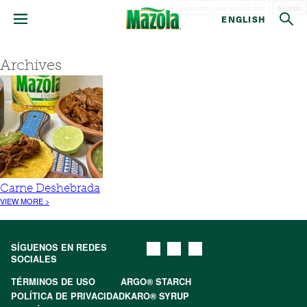
Search
ENGLISH
Archives
Carne Deshebrada
VIEW MORE >
SÍGUENOS EN REDES
SOCIALES
TÉRMINOS DE USO
ARGO® STARCH
POLÍTICA DE PRIVACIDAD
KARO® SYRUP