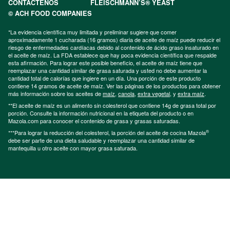
CONTÁCTENOS
FLEISCHMANN’S® YEAST
© ACH FOOD COMPANIES
*La evidencia científica muy limitada y preliminar sugiere que comer
aproximadamente 1 cucharada (16 gramos) diaria de aceite de maíz puede reducir el
riesgo de enfermedades cardíacas debido al contenido de ácido graso insaturado en
el aceite de maíz. La FDA establece que hay poca evidencia científica que respalde
esta afirmación. Para lograr este posible beneficio, el aceite de maíz tiene que
reemplazar una cantidad similar de grasa saturada y usted no debe aumentar la
cantidad total de calorías que ingiere en un día. Una porción de este producto
contiene 14 gramos de aceite de maíz. Ver las páginas de los productos para obtener
más información sobre los aceites de
maíz
,
canola
,
extra vegetal
, y
extra maíz
.
**El aceite de maíz es un alimento sin colesterol que contiene 14g de grasa total por
porción. Consulte la información nutricional en la etiqueta del producto o en
Mazola.com para conocer el contenido de grasa y grasas saturadas.
®
***Para lograr la reducción del colesterol, la porción del aceite de cocina Mazola
debe ser parte de una dieta saludable y reemplazar una cantidad similar de
mantequilla u otro aceite con mayor grasa saturada.