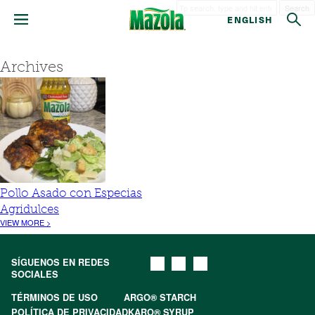
Search
ENGLISH
Archives
Pollo Asado con Especias
Agridulces
VIEW MORE >
SÍGUENOS EN REDES
SOCIALES
TÉRMINOS DE USO
ARGO® STARCH
POLÍTICA DE PRIVACIDAD
KARO® SYRUP