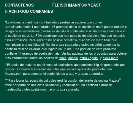
CONTÁCTENOS
FLEISCHMANN’S® YEAST
© ACH FOOD COMPANIES
*La evidencia científica muy limitada y preliminar sugiere que comer
aproximadamente 1 cucharada (16 gramos) diaria de aceite de maíz puede reducir el
riesgo de enfermedades cardíacas debido al contenido de ácido graso insaturado en
el aceite de maíz. La FDA establece que hay poca evidencia científica que respalde
esta afirmación. Para lograr este posible beneficio, el aceite de maíz tiene que
reemplazar una cantidad similar de grasa saturada y usted no debe aumentar la
cantidad total de calorías que ingiere en un día. Una porción de este producto
contiene 14 gramos de aceite de maíz. Ver las páginas de los productos para obtener
más información sobre los aceites de
maíz
,
canola
,
extra vegetal
, y
extra maíz
.
**El aceite de maíz es un alimento sin colesterol que contiene 14g de grasa total por
porción. Consulte la información nutricional en la etiqueta del producto o en
Mazola.com para conocer el contenido de grasa y grasas saturadas.
®
***Para lograr la reducción del colesterol, la porción del aceite de cocina Mazola
debe ser parte de una dieta saludable y reemplazar una cantidad similar de
mantequilla u otro aceite con mayor grasa saturada.