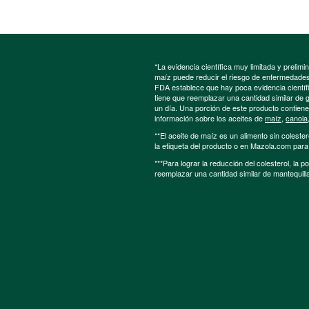
*La evidencia científica muy limitada y preli
maíz puede reducir el riesgo de enfermedades 
FDA establece que hay poca evidencia científic
tiene que reemplazar una cantidad similar de 
un día. Una porción de este producto contien
información sobre los aceites de
maíz
,
canola
**El aceite de maíz es un alimento sin colester
la etiqueta del producto o en Mazola.com par
***Para lograr la reducción del colesterol, la 
reemplazar una cantidad similar de mantequill