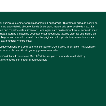
minar sugiere que comer aproximadamente 1 cucharada (16 gramos) diaria de aceite de
cardíacas debido al contenido de ácido graso insaturado en el aceite de maíz. La
a que respalde esta afirmación. Para lograr este posible beneficio, el aceite de maíz
grasa saturada y usted no debe aumentar la cantidad total de calorías que ingiere en
e 14 gramos de aceite de maíz. Ver las páginas de los productos para obtener más
,
extra vegetal
, y
extra maíz
.
ol que contiene 14g de grasa total por porción. Consulte la información nutricional en
a conocer el contenido de grasa y grasas saturadas.
®
porción del aceite de cocina Mazola
debe ser parte de una dieta saludable y
a u otro aceite con mayor grasa saturada.