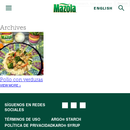
Search
ENGLISH
Archives
Pollo con verduras
VIEW MORE >
SÍGUENOS EN REDES
SOCIALES
TÉRMINOS DE USO
ARGO® STARCH
POLÍTICA DE PRIVACIDAD
KARO® SYRUP