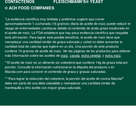
CONTÁCTENOS
FLEISCHMANN’S® YEAST
© ACH FOOD COMPANIES
*La evidencia científica muy limitada y preliminar sugiere que comer
aproximadamente 1 cucharada (16 gramos) diaria de aceite de maíz puede reducir el
riesgo de enfermedades cardíacas debido al contenido de ácido graso insaturado en
el aceite de maíz. La FDA establece que hay poca evidencia científica que respalde
esta afirmación. Para lograr este posible beneficio, el aceite de maíz tiene que
reemplazar una cantidad similar de grasa saturada y usted no debe aumentar la
cantidad total de calorías que ingiere en un día. Una porción de este producto
contiene 14 gramos de aceite de maíz. Ver las páginas de los productos para obtener
más información sobre los aceites de
maíz
,
canola
,
extra vegetal
, y
extra maíz
.
**El aceite de maíz es un alimento sin colesterol que contiene 14g de grasa total por
porción. Consulte la información nutricional en la etiqueta del producto o en
Mazola.com para conocer el contenido de grasa y grasas saturadas.
®
***Para lograr la reducción del colesterol, la porción del aceite de cocina Mazola
debe ser parte de una dieta saludable y reemplazar una cantidad similar de
mantequilla u otro aceite con mayor grasa saturada.