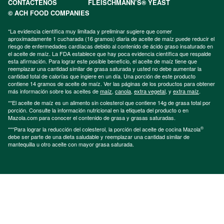
CONTÁCTENOS
FLEISCHMANN’S® YEAST
© ACH FOOD COMPANIES
*La evidencia científica muy limitada y preliminar sugiere que comer
aproximadamente 1 cucharada (16 gramos) diaria de aceite de maíz puede reducir el
riesgo de enfermedades cardíacas debido al contenido de ácido graso insaturado en
el aceite de maíz. La FDA establece que hay poca evidencia científica que respalde
esta afirmación. Para lograr este posible beneficio, el aceite de maíz tiene que
reemplazar una cantidad similar de grasa saturada y usted no debe aumentar la
cantidad total de calorías que ingiere en un día. Una porción de este producto
contiene 14 gramos de aceite de maíz. Ver las páginas de los productos para obtener
más información sobre los aceites de
maíz
,
canola
,
extra vegetal
, y
extra maíz
.
**El aceite de maíz es un alimento sin colesterol que contiene 14g de grasa total por
porción. Consulte la información nutricional en la etiqueta del producto o en
Mazola.com para conocer el contenido de grasa y grasas saturadas.
®
***Para lograr la reducción del colesterol, la porción del aceite de cocina Mazola
debe ser parte de una dieta saludable y reemplazar una cantidad similar de
mantequilla u otro aceite con mayor grasa saturada.