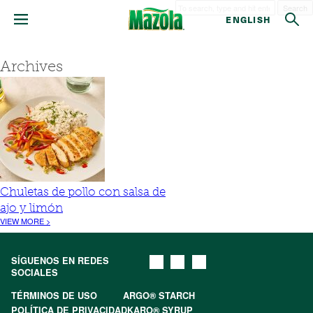
Search
ENGLISH
Archives
Chuletas de pollo con salsa de
ajo y limón
VIEW MORE >
SÍGUENOS EN REDES
SOCIALES
TÉRMINOS DE USO
ARGO® STARCH
POLÍTICA DE PRIVACIDAD
KARO® SYRUP