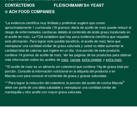
CONTÁCTENOS
FLEISCHMANN’S® YEAST
© ACH FOOD COMPANIES
*La evidencia científica muy limitada y preliminar sugiere que comer
aproximadamente 1 cucharada (16 gramos) diaria de aceite de maíz puede reducir el
riesgo de enfermedades cardíacas debido al contenido de ácido graso insaturado en
el aceite de maíz. La FDA establece que hay poca evidencia científica que respalde
esta afirmación. Para lograr este posible beneficio, el aceite de maíz tiene que
reemplazar una cantidad similar de grasa saturada y usted no debe aumentar la
cantidad total de calorías que ingiere en un día. Una porción de este producto
contiene 14 gramos de aceite de maíz. Ver las páginas de los productos para obtener
más información sobre los aceites de
maíz
,
canola
,
extra vegetal
, y
extra maíz
.
**El aceite de maíz es un alimento sin colesterol que contiene 14g de grasa total por
porción. Consulte la información nutricional en la etiqueta del producto o en
Mazola.com para conocer el contenido de grasa y grasas saturadas.
®
***Para lograr la reducción del colesterol, la porción del aceite de cocina Mazola
debe ser parte de una dieta saludable y reemplazar una cantidad similar de
mantequilla u otro aceite con mayor grasa saturada.