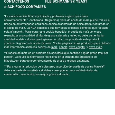
CONTÁCTENOS
FLEISCHMANN’S® YEAST
© ACH FOOD COMPANIES
*La evidencia científica muy limitada y preliminar sugiere que comer
aproximadamente 1 cucharada (16 gramos) diaria de aceite de maíz puede reducir el
riesgo de enfermedades cardíacas debido al contenido de ácido graso insaturado en
el aceite de maíz. La FDA establece que hay poca evidencia científica que respalde
esta afirmación. Para lograr este posible beneficio, el aceite de maíz tiene que
reemplazar una cantidad similar de grasa saturada y usted no debe aumentar la
cantidad total de calorías que ingiere en un día. Una porción de este producto
contiene 14 gramos de aceite de maíz. Ver las páginas de los productos para obtener
más información sobre los aceites de
maíz
,
canola
,
extra vegetal
, y
extra maíz
.
**El aceite de maíz es un alimento sin colesterol que contiene 14g de grasa total por
porción. Consulte la información nutricional en la etiqueta del producto o en
Mazola.com para conocer el contenido de grasa y grasas saturadas.
®
***Para lograr la reducción del colesterol, la porción del aceite de cocina Mazola
debe ser parte de una dieta saludable y reemplazar una cantidad similar de
mantequilla u otro aceite con mayor grasa saturada.