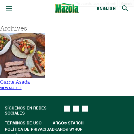
Search
ENGLISH
Archives
Carne Asada
VIEW MORE >
SÍGUENOS EN REDES
SOCIALES
TÉRMINOS DE USO
ARGO® STARCH
POLÍTICA DE PRIVACIDAD
KARO® SYRUP