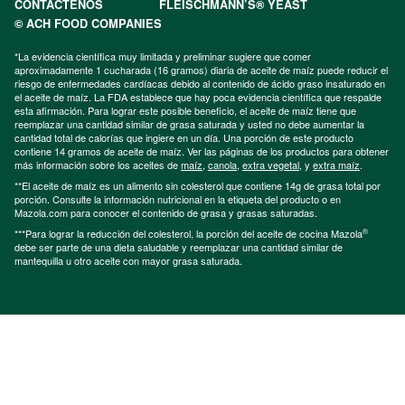
CONTÁCTENOS
FLEISCHMANN’S® YEAST
© ACH FOOD COMPANIES
*La evidencia científica muy limitada y preliminar sugiere que comer
aproximadamente 1 cucharada (16 gramos) diaria de aceite de maíz puede reducir el
riesgo de enfermedades cardíacas debido al contenido de ácido graso insaturado en
el aceite de maíz. La FDA establece que hay poca evidencia científica que respalde
esta afirmación. Para lograr este posible beneficio, el aceite de maíz tiene que
reemplazar una cantidad similar de grasa saturada y usted no debe aumentar la
cantidad total de calorías que ingiere en un día. Una porción de este producto
contiene 14 gramos de aceite de maíz. Ver las páginas de los productos para obtener
más información sobre los aceites de
maíz
,
canola
,
extra vegetal
, y
extra maíz
.
**El aceite de maíz es un alimento sin colesterol que contiene 14g de grasa total por
porción. Consulte la información nutricional en la etiqueta del producto o en
Mazola.com para conocer el contenido de grasa y grasas saturadas.
®
***Para lograr la reducción del colesterol, la porción del aceite de cocina Mazola
debe ser parte de una dieta saludable y reemplazar una cantidad similar de
mantequilla u otro aceite con mayor grasa saturada.