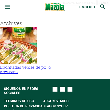
Search
ENGLISH
Archives
Enchiladas verdes de pollo
VIEW MORE >
SÍGUENOS EN REDES
SOCIALES
TÉRMINOS DE USO
ARGO® STARCH
POLÍTICA DE PRIVACIDAD
KARO® SYRUP