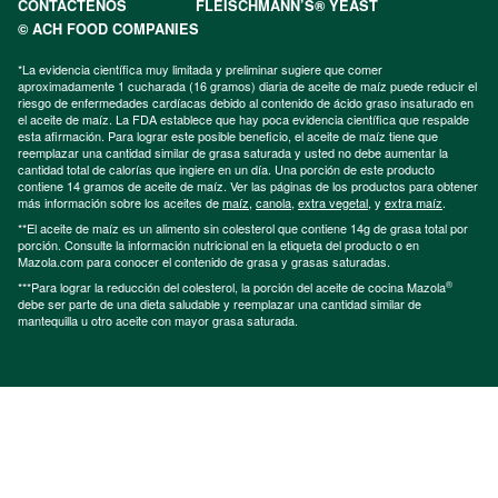
CONTÁCTENOS
FLEISCHMANN’S® YEAST
© ACH FOOD COMPANIES
*La evidencia científica muy limitada y preliminar sugiere que comer
aproximadamente 1 cucharada (16 gramos) diaria de aceite de maíz puede reducir el
riesgo de enfermedades cardíacas debido al contenido de ácido graso insaturado en
el aceite de maíz. La FDA establece que hay poca evidencia científica que respalde
esta afirmación. Para lograr este posible beneficio, el aceite de maíz tiene que
reemplazar una cantidad similar de grasa saturada y usted no debe aumentar la
cantidad total de calorías que ingiere en un día. Una porción de este producto
contiene 14 gramos de aceite de maíz. Ver las páginas de los productos para obtener
más información sobre los aceites de
maíz
,
canola
,
extra vegetal
, y
extra maíz
.
**El aceite de maíz es un alimento sin colesterol que contiene 14g de grasa total por
porción. Consulte la información nutricional en la etiqueta del producto o en
Mazola.com para conocer el contenido de grasa y grasas saturadas.
®
***Para lograr la reducción del colesterol, la porción del aceite de cocina Mazola
debe ser parte de una dieta saludable y reemplazar una cantidad similar de
mantequilla u otro aceite con mayor grasa saturada.