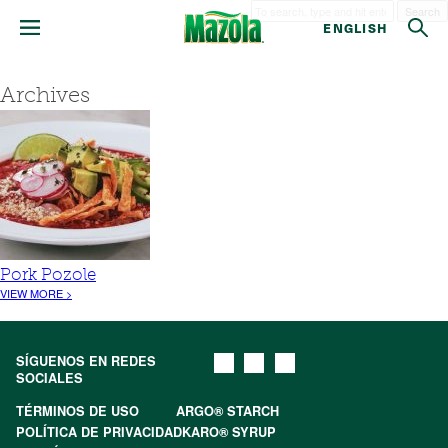
Search
ENGLISH
Archives
Pork Pozole
VIEW MORE >
SÍGUENOS EN REDES
SOCIALES
TÉRMINOS DE USO
ARGO® STARCH
POLÍTICA DE PRIVACIDAD
KARO® SYRUP