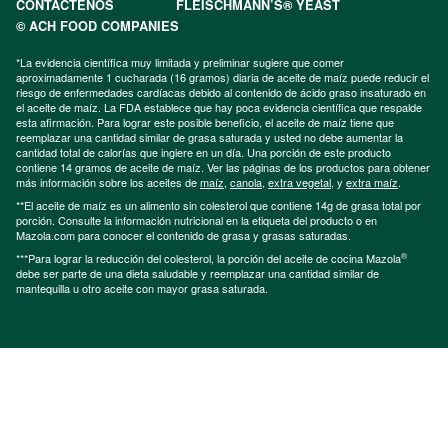
CONTÁCTENOS
FLEISCHMANN’S® YEAST
© ACH FOOD COMPANIES
*La evidencia científica muy limitada y preliminar sugiere que comer
aproximadamente 1 cucharada (16 gramos) diaria de aceite de maíz puede reducir el
riesgo de enfermedades cardíacas debido al contenido de ácido graso insaturado en
el aceite de maíz. La FDA establece que hay poca evidencia científica que respalde
esta afirmación. Para lograr este posible beneficio, el aceite de maíz tiene que
reemplazar una cantidad similar de grasa saturada y usted no debe aumentar la
cantidad total de calorías que ingiere en un día. Una porción de este producto
contiene 14 gramos de aceite de maíz. Ver las páginas de los productos para obtener
más información sobre los aceites de
maíz
,
canola
,
extra vegetal
, y
extra maíz
.
**El aceite de maíz es un alimento sin colesterol que contiene 14g de grasa total por
porción. Consulte la información nutricional en la etiqueta del producto o en
Mazola.com para conocer el contenido de grasa y grasas saturadas.
®
***Para lograr la reducción del colesterol, la porción del aceite de cocina Mazola
debe ser parte de una dieta saludable y reemplazar una cantidad similar de
mantequilla u otro aceite con mayor grasa saturada.