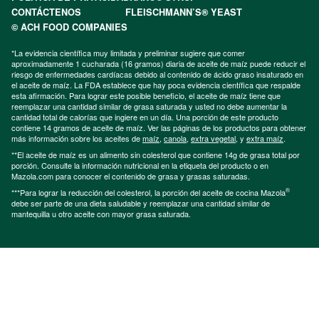
CONTÁCTENOS
FLEISCHMANN’S® YEAST
© ACH FOOD COMPANIES
*La evidencia científica muy limitada y preliminar sugiere que comer
aproximadamente 1 cucharada (16 gramos) diaria de aceite de maíz puede reducir el
riesgo de enfermedades cardíacas debido al contenido de ácido graso insaturado en
el aceite de maíz. La FDA establece que hay poca evidencia científica que respalde
esta afirmación. Para lograr este posible beneficio, el aceite de maíz tiene que
reemplazar una cantidad similar de grasa saturada y usted no debe aumentar la
cantidad total de calorías que ingiere en un día. Una porción de este producto
contiene 14 gramos de aceite de maíz. Ver las páginas de los productos para obtener
más información sobre los aceites de
maíz
,
canola
,
extra vegetal
, y
extra maíz
.
**El aceite de maíz es un alimento sin colesterol que contiene 14g de grasa total por
porción. Consulte la información nutricional en la etiqueta del producto o en
Mazola.com para conocer el contenido de grasa y grasas saturadas.
®
***Para lograr la reducción del colesterol, la porción del aceite de cocina Mazola
debe ser parte de una dieta saludable y reemplazar una cantidad similar de
mantequilla u otro aceite con mayor grasa saturada.