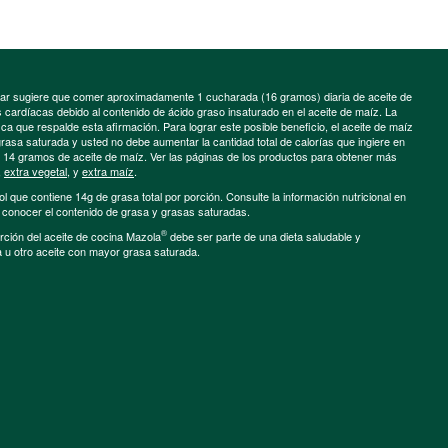
minar sugiere que comer aproximadamente 1 cucharada (16 gramos) diaria de aceite de
cardíacas debido al contenido de ácido graso insaturado en el aceite de maíz. La
a que respalde esta afirmación. Para lograr este posible beneficio, el aceite de maíz
grasa saturada y usted no debe aumentar la cantidad total de calorías que ingiere en
e 14 gramos de aceite de maíz. Ver las páginas de los productos para obtener más
,
extra vegetal
, y
extra maíz
.
ol que contiene 14g de grasa total por porción. Consulte la información nutricional en
a conocer el contenido de grasa y grasas saturadas.
®
porción del aceite de cocina Mazola
debe ser parte de una dieta saludable y
a u otro aceite con mayor grasa saturada.