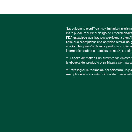
*La evidencia científica muy limitada y preli
maíz puede reducir el riesgo de enfermedades 
FDA establece que hay poca evidencia científic
tiene que reemplazar una cantidad similar de 
un día. Una porción de este producto contien
información sobre los aceites de
maíz
,
canola
**El aceite de maíz es un alimento sin colester
la etiqueta del producto o en Mazola.com par
***Para lograr la reducción del colesterol, la 
reemplazar una cantidad similar de mantequill