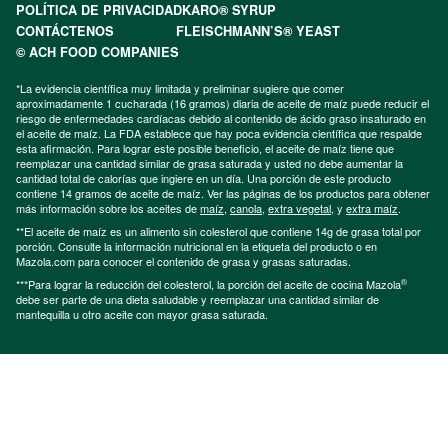
POLÍTICA DE PRIVACIDAD
KARO® SYRUP
CONTÁCTENOS
FLEISCHMANN’S® YEAST
© ACH FOOD COMPANIES
*La evidencia científica muy limitada y preliminar sugiere que comer
aproximadamente 1 cucharada (16 gramos) diaria de aceite de maíz puede reducir el
riesgo de enfermedades cardíacas debido al contenido de ácido graso insaturado en
el aceite de maíz. La FDA establece que hay poca evidencia científica que respalde
esta afirmación. Para lograr este posible beneficio, el aceite de maíz tiene que
reemplazar una cantidad similar de grasa saturada y usted no debe aumentar la
cantidad total de calorías que ingiere en un día. Una porción de este producto
contiene 14 gramos de aceite de maíz. Ver las páginas de los productos para obtener
más información sobre los aceites de
maíz
,
canola
,
extra vegetal
, y
extra maíz
.
**El aceite de maíz es un alimento sin colesterol que contiene 14g de grasa total por
porción. Consulte la información nutricional en la etiqueta del producto o en
Mazola.com para conocer el contenido de grasa y grasas saturadas.
®
***Para lograr la reducción del colesterol, la porción del aceite de cocina Mazola
debe ser parte de una dieta saludable y reemplazar una cantidad similar de
mantequilla u otro aceite con mayor grasa saturada.