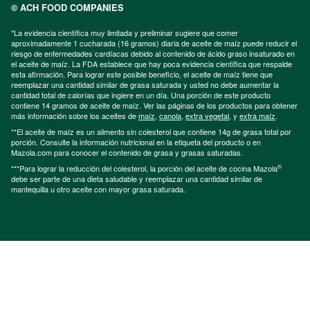
© ACH FOOD COMPANIES
*La evidencia científica muy limitada y preliminar sugiere que comer
aproximadamente 1 cucharada (16 gramos) diaria de aceite de maíz puede reducir el
riesgo de enfermedades cardíacas debido al contenido de ácido graso insaturado en
el aceite de maíz. La FDA establece que hay poca evidencia científica que respalde
esta afirmación. Para lograr este posible beneficio, el aceite de maíz tiene que
reemplazar una cantidad similar de grasa saturada y usted no debe aumentar la
cantidad total de calorías que ingiere en un día. Una porción de este producto
contiene 14 gramos de aceite de maíz. Ver las páginas de los productos para obtener
más información sobre los aceites de
maíz
,
canola
,
extra vegetal
, y
extra maíz
.
**El aceite de maíz es un alimento sin colesterol que contiene 14g de grasa total por
porción. Consulte la información nutricional en la etiqueta del producto o en
Mazola.com para conocer el contenido de grasa y grasas saturadas.
®
***Para lograr la reducción del colesterol, la porción del aceite de cocina Mazola
debe ser parte de una dieta saludable y reemplazar una cantidad similar de
mantequilla u otro aceite con mayor grasa saturada.