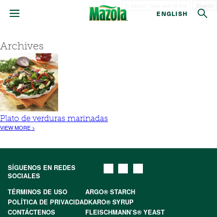
Search
ENGLISH
Archives
Plato de verduras marinadas
VIEW MORE >
SÍGUENOS EN REDES
SOCIALES
TÉRMINOS DE USO
ARGO® STARCH
POLÍTICA DE PRIVACIDAD
KARO® SYRUP
CONTÁCTENOS
FLEISCHMANN’S® YEAST