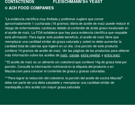
CONTÁCTENOS
FLEISCHMANN’S® YEAST
© ACH FOOD COMPANIES
*La evidencia científica muy limitada y preliminar sugiere que comer
aproximadamente 1 cucharada (16 gramos) diaria de aceite de maíz puede reducir el
riesgo de enfermedades cardíacas debido al contenido de ácido graso insaturado en
el aceite de maíz. La FDA establece que hay poca evidencia científica que respalde
esta afirmación. Para lograr este posible beneficio, el aceite de maíz tiene que
reemplazar una cantidad similar de grasa saturada y usted no debe aumentar la
cantidad total de calorías que ingiere en un día. Una porción de este producto
contiene 14 gramos de aceite de maíz. Ver las páginas de los productos para obtener
más información sobre los aceites de
maíz
,
canola
,
extra vegetal
, y
extra maíz
.
**El aceite de maíz es un alimento sin colesterol que contiene 14g de grasa total por
porción. Consulte la información nutricional en la etiqueta del producto o en
Mazola.com para conocer el contenido de grasa y grasas saturadas.
®
***Para lograr la reducción del colesterol, la porción del aceite de cocina Mazola
debe ser parte de una dieta saludable y reemplazar una cantidad similar de
mantequilla u otro aceite con mayor grasa saturada.