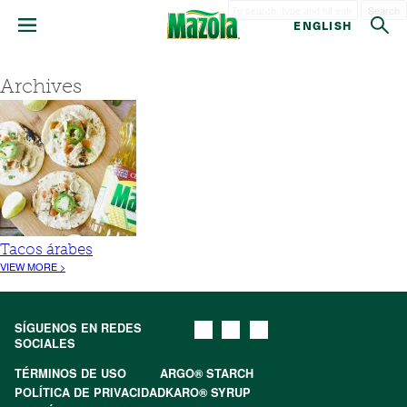
Search
ENGLISH
Archives
Tacos árabes
VIEW MORE >
SÍGUENOS EN REDES
SOCIALES
TÉRMINOS DE USO
ARGO® STARCH
POLÍTICA DE PRIVACIDAD
KARO® SYRUP