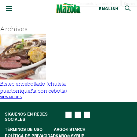
Search
ENGLISH
Archives
Bistec encebollado (chuleta
puertorriqueña con cebolla)
VIEW MORE >
SÍGUENOS EN REDES
SOCIALES
TÉRMINOS DE USO
ARGO® STARCH
POLÍTICA DE PRIVACIDAD
KARO® SYRUP