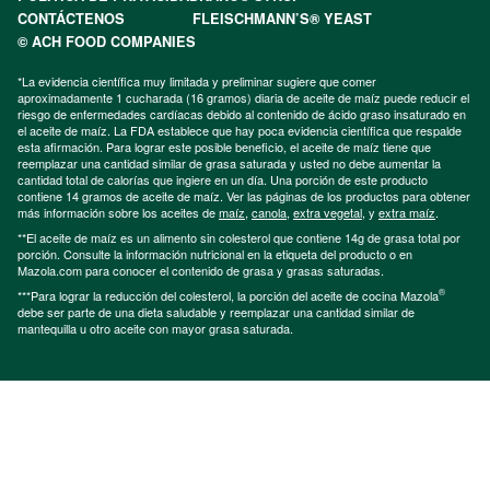
CONTÁCTENOS
FLEISCHMANN’S® YEAST
© ACH FOOD COMPANIES
*La evidencia científica muy limitada y preliminar sugiere que comer
aproximadamente 1 cucharada (16 gramos) diaria de aceite de maíz puede reducir el
riesgo de enfermedades cardíacas debido al contenido de ácido graso insaturado en
el aceite de maíz. La FDA establece que hay poca evidencia científica que respalde
esta afirmación. Para lograr este posible beneficio, el aceite de maíz tiene que
reemplazar una cantidad similar de grasa saturada y usted no debe aumentar la
cantidad total de calorías que ingiere en un día. Una porción de este producto
contiene 14 gramos de aceite de maíz. Ver las páginas de los productos para obtener
más información sobre los aceites de
maíz
,
canola
,
extra vegetal
, y
extra maíz
.
**El aceite de maíz es un alimento sin colesterol que contiene 14g de grasa total por
porción. Consulte la información nutricional en la etiqueta del producto o en
Mazola.com para conocer el contenido de grasa y grasas saturadas.
®
***Para lograr la reducción del colesterol, la porción del aceite de cocina Mazola
debe ser parte de una dieta saludable y reemplazar una cantidad similar de
mantequilla u otro aceite con mayor grasa saturada.