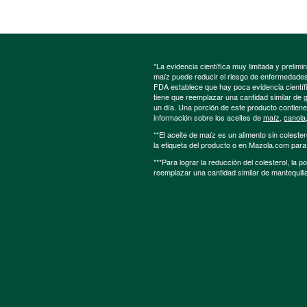
*La evidencia científica muy limitada y preli
maíz puede reducir el riesgo de enfermedades 
FDA establece que hay poca evidencia científic
tiene que reemplazar una cantidad similar de 
un día. Una porción de este producto contien
información sobre los aceites de
maíz
,
canola
**El aceite de maíz es un alimento sin colester
la etiqueta del producto o en Mazola.com par
***Para lograr la reducción del colesterol, la 
reemplazar una cantidad similar de mantequill