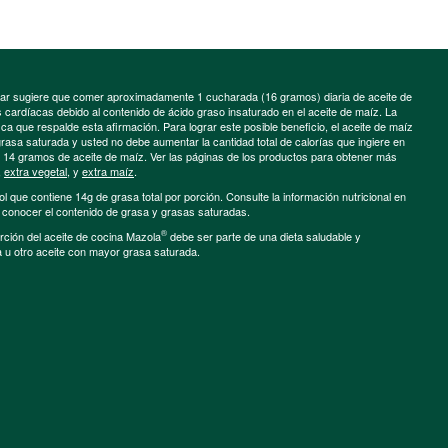
minar sugiere que comer aproximadamente 1 cucharada (16 gramos) diaria de aceite de
cardíacas debido al contenido de ácido graso insaturado en el aceite de maíz. La
a que respalde esta afirmación. Para lograr este posible beneficio, el aceite de maíz
grasa saturada y usted no debe aumentar la cantidad total de calorías que ingiere en
e 14 gramos de aceite de maíz. Ver las páginas de los productos para obtener más
,
extra vegetal
, y
extra maíz
.
ol que contiene 14g de grasa total por porción. Consulte la información nutricional en
a conocer el contenido de grasa y grasas saturadas.
®
porción del aceite de cocina Mazola
debe ser parte de una dieta saludable y
a u otro aceite con mayor grasa saturada.